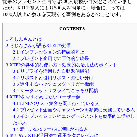
従来のプレゼント企画では500人規模が目安とされていまし
たが、XTEP導入により500人を簡単に、場合によっては
1000人以上の参加を実現する事例もあるとのことです。
CONTENTS
1
ろじんさんとは
2
ろじんさんが語るXTEPの効果
2.1
インプレッションの持続的向上
2.2
プレゼント企画での圧倒的な成果
3
XTEPの具体的な使い方：効果的な活用法のポイント
3.1
リプライを活用した自動返信機能
3.2
リポストと引用リポストの使い分け
3.3
進化するハッシュタグトリガー機能
3.4
シークレットリプライでこっそり配信
4
XTEPをおすすめしたいユーザー像
4.1
LINEのリスト集客を既に行っている人
4.2
プレゼント企画やキャンペーンを頻繁に実施している人
4.3
インプレッションやエンゲージメントを効率的に増やし
たい人
4.4
新しいSNSツールに興味がある人
5
まとめ：XTEP活用法で運用を次のレベルに