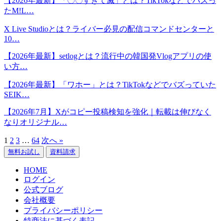
【2026年最新】「〇〇すぎて滅」とは？TikTokなどでバズっ
たM!L…
X Live Studioとは？ライバー必見の配信コマンドセンターと
10…
【2026年最新】setlogとは？流行中の韓国発Vlogアプリの使
い方…
【2026年最新】「ワホー」とは？TikTokなどでバズっていた
SEIK…
【2026年7月】Xがコピー投稿検知を強化｜転載は伸びなく
なりオリジナル…
1
2
3
…
64
次へ »
無料お試し
資料請求
HOME
ログイン
公式ブログ
会社概要
プライバシーポリシー
特商法に基づく表記