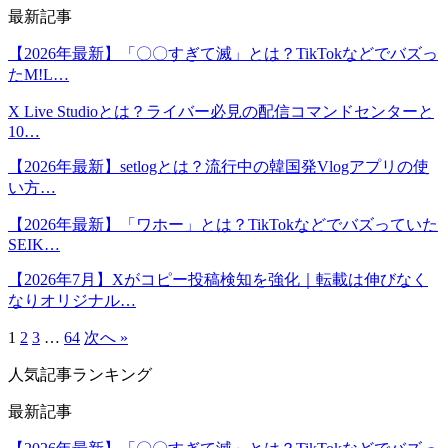
最新記事
【2026年最新】「〇〇すぎて滅」とは？TikTokなどでバズっ
たM!L…
X Live Studioとは？ライバー必見の配信コマンドセンターと
10…
【2026年最新】setlogとは？流行中の韓国発Vlogアプリの使
い方…
【2026年最新】「ワホー」とは？TikTokなどでバズっていた
SEIK…
【2026年7月】Xがコピー投稿検知を強化｜転載は伸びなく
なりオリジナル…
1
2
3
…
64
次へ »
人気記事ランキング
最新記事