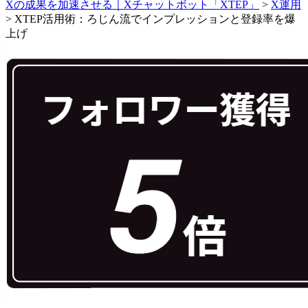
Xの成果を加速させる｜Xチャットボット「XTEP」
>
X運用
>
XTEP活用術：ろじん流でインプレッションと登録率を爆
上げ