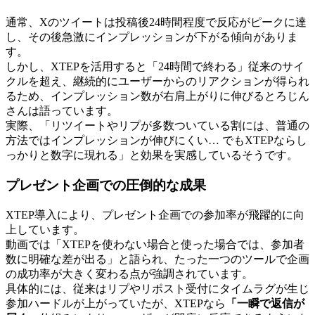
通常、Xのツイートは投稿後24時間程度で反応がピークに達
し、その後急激にインプレッションが下がる傾向がありま
す。
しかし、XTEPを活用すると「24時間で終わる」従来のサイ
クルを超え、継続的にユーザーからのリアクションが得られ
るため、インプレッション数が右肩上がりに伸びるとろじん
さんは語っています。
実際、「リツイートやリプが多数ついている割には、普通の
方法ではインプレッションが伸びにくい… でもXTEPならし
っかりと数字に現れる」と効果を実感しているそうです。
プレゼント企画での圧倒的な成果
XTEP導入により、プレゼント企画での参加率が飛躍的に向
上しています。
動画では「XTEPを使わない場合と使った場合では、参加者
数に明確な差が出る」と語られ、たった一つのツールで企画
の成功率が大きく変わる点が強調されています。
具体的には、従来はリプやリポスト受付にタイムラグが生じ
参加ハードルが上がっていたが、XTEPなら
「一瞬で返信が