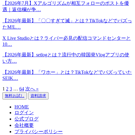
【2026年7月】Xアルゴリズムが相互フォローのポストを優
遇｜返信欄が争…
【2026年最新】「〇〇すぎて滅」とは？TikTokなどでバズっ
たM!L…
X Live Studioとは？ライバー必見の配信コマンドセンターと
10…
【2026年最新】setlogとは？流行中の韓国発Vlogアプリの使
い方…
【2026年最新】「ワホー」とは？TikTokなどでバズっていた
SEIK…
1
2
3
…
64
次へ »
無料お試し
資料請求
HOME
ログイン
公式ブログ
会社概要
プライバシーポリシー