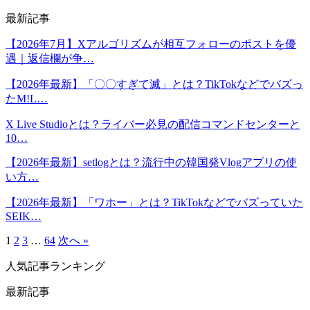
最新記事
【2026年7月】Xアルゴリズムが相互フォローのポストを優
遇｜返信欄が争…
【2026年最新】「〇〇すぎて滅」とは？TikTokなどでバズっ
たM!L…
X Live Studioとは？ライバー必見の配信コマンドセンターと
10…
【2026年最新】setlogとは？流行中の韓国発Vlogアプリの使
い方…
【2026年最新】「ワホー」とは？TikTokなどでバズっていた
SEIK…
1
2
3
…
64
次へ »
人気記事ランキング
最新記事