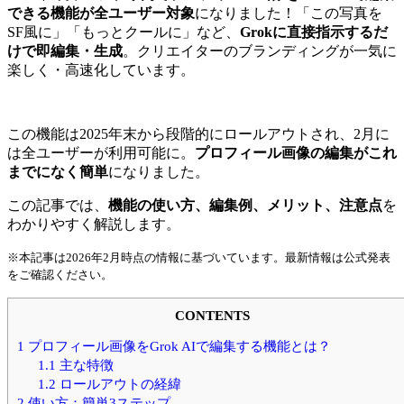
できる機能が全ユーザー対象
になりました！「この写真を
SF風に」「もっとクールに」など、
Grokに直接指示するだ
けで即編集・生成
。クリエイターのブランディングが一気に
楽しく・高速化しています。
この機能は2025年末から段階的にロールアウトされ、2月に
は全ユーザーが利用可能に。
プロフィール画像の編集がこれ
までになく簡単
になりました。
この記事では、
機能の使い方、編集例、メリット、注意点
を
わかりやすく解説します。
※本記事は2026年2月時点の情報に基づいています。最新情報は公式発表
をご確認ください。
CONTENTS
1
プロフィール画像をGrok AIで編集する機能とは？
1.1
主な特徴
1.2
ロールアウトの経緯
2
使い方：簡単3ステップ