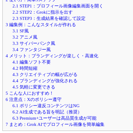
2.1
STEP1：プロフィール画像編集画面を開く
2.2
STEP2：Grokに指示を出す
2.3
STEP3：生成結果を確認して設定
3
編集例：こんなスタイルが作れる
3.1
SF風
3.2
アニメ風
3.3
サイバーパンク風
3.4
ファンタジー風
4
メリット：ブランディングが楽しく・高速化
4.1
編集ソフト不要
4.2
時間短縮
4.3
クリエイティブの幅が広がる
4.4
ブランディングが強化される
4.5
気軽に変更できる
5
こんな人におすすめ！
6
注意点：Xのポリシー遵守
6.1
ポリシー違反コンテンツはNG
6.2
AI生成である旨を明記（推奨）
6.3
Premium+ユーザーは高品質生成が可能
7
まとめ：Grok AIでプロフィール画像を簡単編集