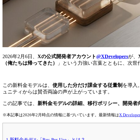
2026年2月6日、
Xの公式開発者アカウント
@XDevelopers
が、
（俺たちは帰ってきた）
」という力強い言葉とともに、次世
この新料金モデルは、
使用した分だけ課金する従量制
を導入
ュニティからは賛否両論の声が上がっています。
この記事では、
新料金モデルの詳細、移行ポリシー、開発者
※本記事は2026年2月時点の情報に基づいています。最新情報は
X Developer
1
新料金モデル「Pay-Per-Use」とは？