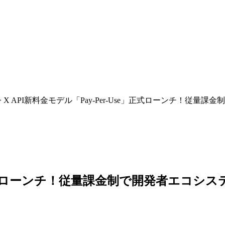
>
X API新料金モデル「Pay-Per-Use」正式ローンチ！従量
se」正式ローンチ！従量課金制で開発者エコシ