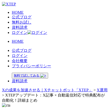
HOME
公式ブログ
無料お試し
資料請求
ログイン
HOME
公式ブログ
ログイン
会社概要
プライバシーポリシー
無料で試してみる
資料請求
Xの成果を加速させる｜Xチャットボット「XTEP」
>
X運用
>
XTEPアップデート：X記事 × 自動返信対応で特典配布が
自動化！詳細まとめ