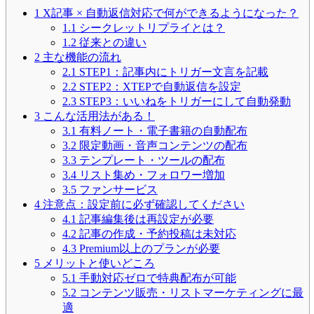
1
X記事 × 自動返信対応で何ができるようになった？
1.1
シークレットリプライとは？
1.2
従来との違い
2
主な機能の流れ
2.1
STEP1：記事内にトリガー文言を記載
2.2
STEP2：XTEPで自動返信を設定
2.3
STEP3：いいねをトリガーにして自動発動
3
こんな活用法がある！
3.1
有料ノート・電子書籍の自動配布
3.2
限定動画・音声コンテンツの配布
3.3
テンプレート・ツールの配布
3.4
リスト集め・フォロワー増加
3.5
ファンサービス
4
注意点：設定前に必ず確認してください
4.1
記事編集後は再設定が必要
4.2
記事の作成・予約投稿は未対応
4.3
Premium以上のプランが必要
5
メリットと使いどころ
5.1
手動対応ゼロで特典配布が可能
5.2
コンテンツ販売・リストマーケティングに最
適