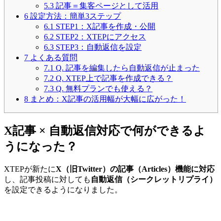
5.3
記事＝集客ページとして活用
6
設定方法：簡単3ステップ
6.1
STEP1：X記事を作成・公開
6.2
STEP2：XTEPにアクセス
6.3
STEP3：自動返信を設定
7
よくある質問
7.1
Q. 記事を編集したら自動返信が止まった
7.2
Q. XTEP上で記事を作成できる？
7.3
Q. 無料プランでも使える？
8
まとめ：X記事の活用幅が大幅に広がった！
X記事 × 自動返信対応で何ができるよ
うになった？
XTEPが新たに
X（旧Twitter）の記事（Articles）機能に対応
し、記事投稿に対しても
自動返信（シークレットリプライ）
を設定できるようになりました。