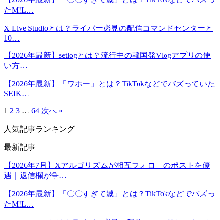
たM!L…
X Live Studioとは？ライバー必見の配信コマンドセンターと
10…
【2026年最新】setlogとは？流行中の韓国発Vlogアプリの使
い方…
【2026年最新】「ワホー」とは？TikTokなどでバズっていた
SEIK…
1
2
3
…
64
次へ »
人気記事ランキング
最新記事
【2026年7月】Xアルゴリズムが相互フォローのポストを優
遇｜返信欄が争…
【2026年最新】「〇〇すぎて滅」とは？TikTokなどでバズっ
たM!L…