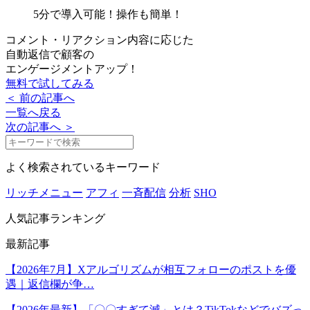
5分で導入可能！
操作も簡単！
コメント・リアクション内容に応じた
自動返信で顧客の
エンゲージメントアップ！
無料で試してみる
＜ 前の記事へ
一覧へ戻る
次の記事へ ＞
よく検索されているキーワード
リッチメニュー
アフィ
一斉配信
分析
SHO
人気記事ランキング
最新記事
【2026年7月】Xアルゴリズムが相互フォローのポストを優
遇｜返信欄が争…
【2026年最新】「〇〇すぎて滅」とは？TikTokなどでバズっ