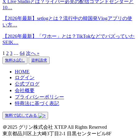
X Live Studioとは？ライバー必見の配信コマンドセンターと
10…
【2026年最新】setlogとは？流行中の韓国発Vlogアプリの使
い方…
【2026年最新】「ワホー」とは？TikTokなどでバズっていた
SEIK…
1
2
3
…
64
次へ »
無料お試し
資料請求
HOME
ログイン
公式ブログ
会社概要
プライバシーポリシー
特商法に基づく表記
無料で試してみる
＠2025 グリン株式会社 XTEP All Rights Reserved
東京都品川区上大崎3丁目2-1 目黒センタービル8F