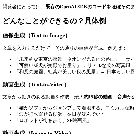
開発者にとっては、
既存のOpenAI SDKのコードをほぼそ
どんなことができるの？具体例
画像生成（Text-to-Image）
文章を入力するだけで、その通りの画像が完成。例えば：
「未来的な東京の夜景、ネオンが光る雨の路面」→ サ
「可愛い柴犬が笑顔でお座り」→ リアルな犬の写真風
「和風の庭園、紅葉が美しい秋の風景」→ 日本らしい
動画生成（Text-to-Video）
文章から動きのある動画を作成。最大
約15秒の動画＋音声
が
「猫がソファからジャンプして着地する、コミカルな動
「波が打ち寄せる砂浜、夕日が沈んでいく」
「ロボットが街を歩く、SF映画風」
動画生成（Image-to-Video）