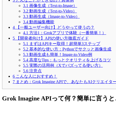
3
どんなことができるの？具体例
3.1
画像生成（Text-to-Image）
3.2
動画生成（Text-to-Video）
3.3
動画生成（Image-to-Video）
3.4
動画編集機能
4
【一般ユーザー向け】どうやって使うの？
4.1
方法1：Grokアプリで体験（一番簡単！）
5
【開発者向け】APIの使い方徹底ガイド
5.1
まずはAPIキー取得！超簡単3ステップ
5.2
基本的な使い方：Pythonでサクッと画像生成
5.3
動画生成も簡単！Image-to-Video例
5.4
高度なTips：もっとクオリティを上げるコツ
5.5
実際の活用例（Xでバズってる使い方）
5.6
注意点
6
こんな人におすすめ！
7
まとめ：Grok Imagine APIで、あなたもAIクリエイタ
Grok Imagine APIって何？簡単に言う