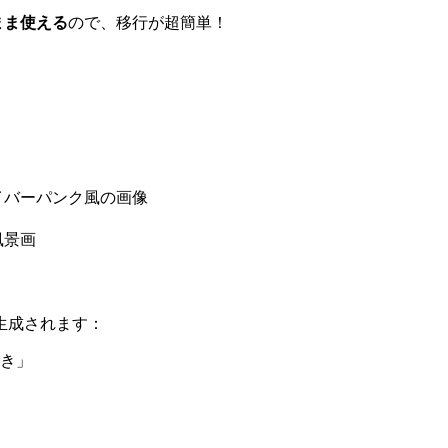
のまま使える
ので、移行が超簡単！
イバーパンク風の画像
風景画
生成されます：
き」