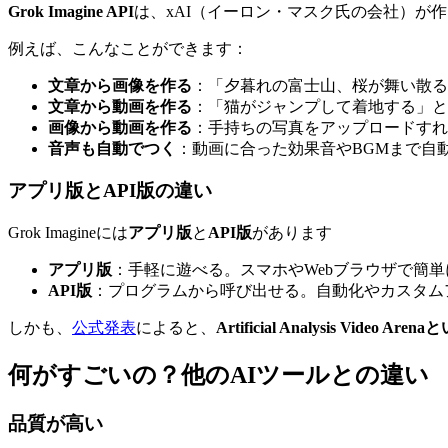
Grok Imagine API
は、xAI（イーロン・マスク氏の会社）が
例えば、こんなことができます：
文章から画像を作る
：「夕暮れの富士山、桜が舞い散る
文章から動画を作る
：「猫がジャンプして着地する」と
画像から動画を作る
：手持ちの写真をアップロードすれ
音声も自動でつく
：動画に合った効果音やBGMまで自
アプリ版とAPI版の違い
Grok Imagineには
アプリ版
と
API版
があります
アプリ版
：手軽に遊べる。スマホやWebブラウザで簡単
API版
：プログラムから呼び出せる。自動化やカスタム
しかも、
公式発表
によると、
Artificial Analysis Vid
何がすごいの？他のAIツールとの違い
品質が高い