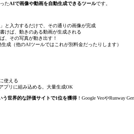
作った
AIで画像や動画を自動生成できるツール
です。
」と入力するだけで、その通りの画像が完成
書けば、動きのある動画が生成される
ば、その写真が動き出す！
動生成（他のAIツールではこれが別料金だったりします）
に使える
アプリに組み込める。大量生成OK
eo Arenaという世界的な評価サイトで1位を獲得
！Google VeoやRun