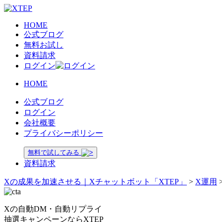
HOME
公式ブログ
無料お試し
資料請求
ログイン
HOME
公式ブログ
ログイン
会社概要
プライバシーポリシー
無料で試してみる
資料請求
Xの成果を加速させる｜Xチャットボット「XTEP」
>
X運用
Xの自動DM・自動リプライ
抽選キャンペーンならXTEP