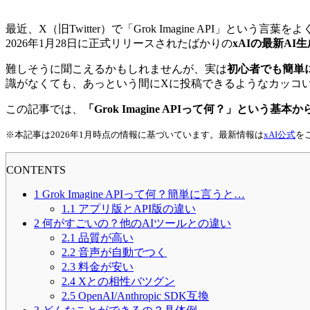
最近、X（旧Twitter）で「Grok Imagine API」という言
2026年1月28日に正式リリースされたばかりの
xAIの最新AI
難しそうに聞こえるかもしれませんが、実は
初心者でも簡単
識がなくても、あっという間にXに投稿できるようなカッコ
この記事では、
「Grok Imagine APIって何？」とい
※本記事は2026年1月時点の情報に基づいています。最新情報は
xAI公式
を
CONTENTS
1
Grok Imagine APIって何？簡単に言うと…
1.1
アプリ版とAPI版の違い
2
何がすごいの？他のAIツールとの違い
2.1
品質が高い
2.2
音声が自動でつく
2.3
料金が安い
2.4
Xとの相性バツグン
2.5
OpenAI/Anthropic SDK互換