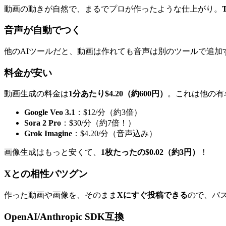
動画の動きが自然で、まるでプロが作ったような仕上がり。
音声が自動でつく
他のAIツールだと、動画は作れても音声は別のツールで追加する必
料金が安い
動画生成の料金は
1分あたり$4.20（約600円）
。これは他の有
Google Veo 3.1
：$12/分（約3倍）
Sora 2 Pro
：$30/分（約7倍！）
Grok Imagine
：$4.20/分（音声込み）
画像生成はもっと安くて、
1枚たったの$0.02（約3円）
！
Xとの相性バツグン
作った動画や画像を、そのまま
Xにすぐ投稿できる
ので、バズ
OpenAI/Anthropic SDK互換