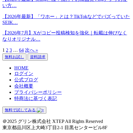
い方…
【2026年最新】「ワホー」とは？TikTokなどでバズっていた
SEIK…
【2026年7月】Xがコピー投稿検知を強化｜転載は伸びなく
なりオリジナル…
1
2
3
…
64
次へ »
無料お試し
資料請求
HOME
ログイン
公式ブログ
会社概要
プライバシーポリシー
特商法に基づく表記
無料で試してみる
＠2025 グリン株式会社 XTEP All Rights Reserved
東京都品川区上大崎3丁目2-1 目黒センタービル8F