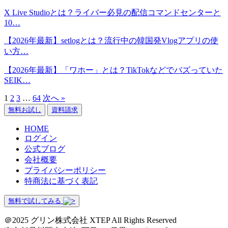
X Live Studioとは？ライバー必見の配信コマンドセンターと
10…
【2026年最新】setlogとは？流行中の韓国発Vlogアプリの使
い方…
【2026年最新】「ワホー」とは？TikTokなどでバズっていた
SEIK…
1
2
3
…
64
次へ »
無料お試し
資料請求
HOME
ログイン
公式ブログ
会社概要
プライバシーポリシー
特商法に基づく表記
無料で試してみる
＠2025 グリン株式会社 XTEP All Rights Reserved