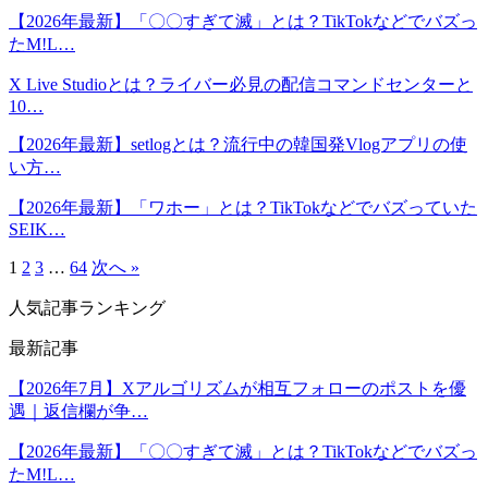
【2026年最新】「〇〇すぎて滅」とは？TikTokなどでバズっ
たM!L…
X Live Studioとは？ライバー必見の配信コマンドセンターと
10…
【2026年最新】setlogとは？流行中の韓国発Vlogアプリの使
い方…
【2026年最新】「ワホー」とは？TikTokなどでバズっていた
SEIK…
1
2
3
…
64
次へ »
人気記事ランキング
最新記事
【2026年7月】Xアルゴリズムが相互フォローのポストを優
遇｜返信欄が争…
【2026年最新】「〇〇すぎて滅」とは？TikTokなどでバズっ
たM!L…