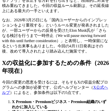
るアプリ」を禁止する方針を打ち出すなど、段階的に対策を
積み重ねてきました。今回の収益ルール刷新は、その延長線
上にある最大の一手といえます。
なお、2026年3月25日にも「国内ユーザーからのインプレッ
ションをより重視する」というルール変更が発表されました
が、一部ユーザーからの反発を受けたElon Musk氏が「さら
なる検討を行うまで一時停止（We will pause moving forward
with this until further consideration）」と表明し、一時保留にな
るという出来事もありました。今回の4月11日発表はその
後、改めて導入されたより踏み込んだ施策です。
Xの収益化に参加するための条件（2026
年現在）
今回の変更の恩恵を受けるには、そもそもXの収益分配プロ
グラムへの参加が必要です。公式ヘルプセンター（
X公式ヘ
ルプ
）によると、参加条件は以下の5点です。
X Premium・Premiumビジネス・Premium組織のいず
れかに加入している