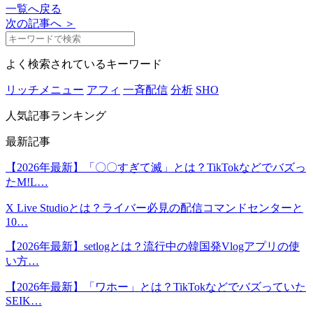
一覧へ戻る
次の記事へ ＞
よく検索されているキーワード
リッチメニュー
アフィ
一斉配信
分析
SHO
人気記事ランキング
最新記事
【2026年最新】「〇〇すぎて滅」とは？TikTokなどでバズっ
たM!L…
X Live Studioとは？ライバー必見の配信コマンドセンターと
10…
【2026年最新】setlogとは？流行中の韓国発Vlogアプリの使
い方…
【2026年最新】「ワホー」とは？TikTokなどでバズっていた
SEIK…