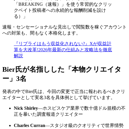
「BREAKING（速報）」を使う常習的なクリッ
クベイト投稿者への永続的な報酬削減を設け
る）」
速報・センセーショナルな見出しで閲覧数を稼ぐアカウント
への対策も、間もなく本格化します。
『リプライはもう収益化されない?』Xが収益計
算を大改革!2026年最新の仕組みと攻略法を徹底
解説
Bier氏が名指しした「本物クリエイタ
ー」3名
発表の中でBier氏は、今回の変更で正当に報われるべきクリ
エイターとして実名3名を具体例として挙げています。
Nick Shirley
—ホスピスケア業界で数十億ドル規模の不
正を暴いた調査報道クリエイター
Charles Curran
—スタジオ級のクオリティで世界情勢