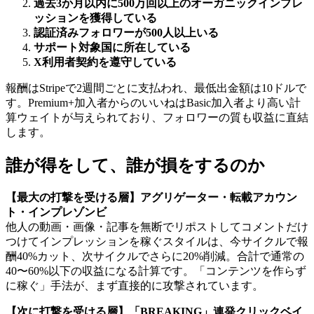
過去3か月以内に500万回以上のオーガニックインプレ
ッションを獲得している
認証済みフォロワーが500人以上いる
サポート対象国に所在している
X利用者契約を遵守している
報酬はStripeで2週間ごとに支払われ、最低出金額は10ドルで
す。Premium+加入者からのいいねはBasic加入者より高い計
算ウェイトが与えられており、フォロワーの質も収益に直結
します。
誰が得をして、誰が損をするのか
【最大の打撃を受ける層】アグリゲーター・転載アカウン
ト・インプレゾンビ
他人の動画・画像・記事を無断でリポストしてコメントだけ
つけてインプレッションを稼ぐスタイルは、今サイクルで報
酬40%カット、次サイクルでさらに20%削減。合計で通常の
40〜60%以下の収益になる計算です。「コンテンツを作らず
に稼ぐ」手法が、まず直接的に攻撃されています。
【次に打撃を受ける層】「BREAKING」連発クリックベイ