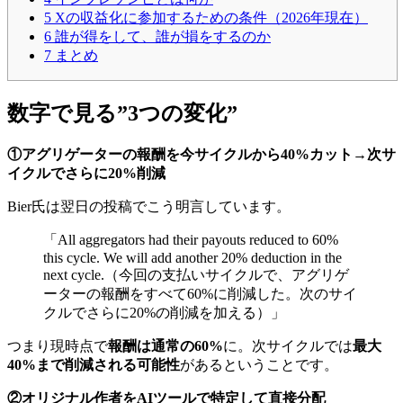
5
Xの収益化に参加するための条件（2026年現在）
6
誰が得をして、誰が損をするのか
7
まとめ
数字で見る”3つの変化”
①アグリゲーターの報酬を今サイクルから40%カット→次サ
イクルでさらに20%削減
Bier氏は翌日の投稿でこう明言しています。
「All aggregators had their payouts reduced to 60%
this cycle. We will add another 20% deduction in the
next cycle.（今回の支払いサイクルで、アグリゲ
ーターの報酬をすべて60%に削減した。次のサイ
クルでさらに20%の削減を加える）」
つまり現時点で
報酬は通常の60%
に。次サイクルでは
最大
40%まで削減される可能性
があるということです。
②オリジナル作者をAIツールで特定して直接分配