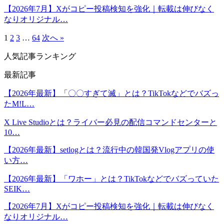
【2026年7月】Xがコピー投稿検知を強化｜転載は伸びなく
なりオリジナル…
1
2
3
…
64
次へ »
人気記事ランキング
最新記事
【2026年最新】「〇〇すぎて滅」とは？TikTokなどでバズっ
たM!L…
X Live Studioとは？ライバー必見の配信コマンドセンターと
10…
【2026年最新】setlogとは？流行中の韓国発Vlogアプリの使
い方…
【2026年最新】「ワホー」とは？TikTokなどでバズっていた
SEIK…
【2026年7月】Xがコピー投稿検知を強化｜転載は伸びなく
なりオリジナル…