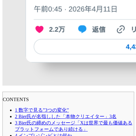
CONTENTS
1
数字で見る”3つの変化”
2
Bier氏が名指しした「本物クリエイター」3名
3
Bier氏の締めのメッセージ「Xは世界で最も価値ある
プラットフォームであり続ける」
4
インプレゾンビとは何か