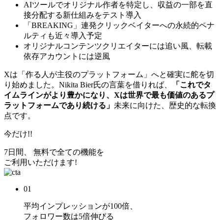
AIツールでオリジナル作者を特定し、収益の一部を直
接分配する新仕組みをテスト導入
「BREAKING」連発クリックベイターへの永続的ペナ
ルティも近々導入予定
オリジナルコンテンツクリエイターには追い風、転載
依存アカウントには逆風
Xは「作る人が主役のプラットフォーム」へと確実に舵を切
り始めました。Nikita Bier氏の言葉を借りれば、
「これでタ
イムラインがより豊かになり、Xは世界で最も価値のあるプ
ラットフォームであり続ける」
未来に向けた、歴史的な転換
点です。
今だけ!!
7日間、 無料で全ての機能を
ご利用いただけます!
01
平均インプレッションが
100倍
、
フォロワー数は
5倍
伸びる