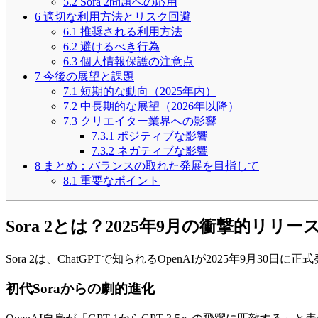
5.2
Sora 2問題への応用
6
適切な利用方法とリスク回避
6.1
推奨される利用方法
6.2
避けるべき行為
6.3
個人情報保護の注意点
7
今後の展望と課題
7.1
短期的な動向（2025年内）
7.2
中長期的な展望（2026年以降）
7.3
クリエイター業界への影響
7.3.1
ポジティブな影響
7.3.2
ネガティブな影響
8
まとめ：バランスの取れた発展を目指して
8.1
重要なポイント
Sora 2とは？2025年9月の衝撃的リリー
Sora 2は、ChatGPTで知られるOpenAIが2025年9
初代Soraからの劇的進化