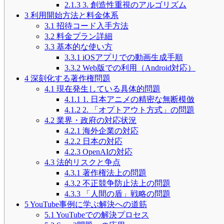
2.1.3
3. 創造性重視のアルゴリズム
3
利用開始方法と料金体系
3.1
招待コード入手方法
3.2
料金プラン詳細
3.3
基本的な使い方
3.3.1
iOSアプリでの動画生成手順
3.3.2
Web版での利用（Android対応）
4
深刻化する著作権問題
4.1
現在発生している具体的問題
4.1.1
1. 日本アニメの精密な無断模倣
4.1.2
2. 「オプトアウト方式」の問題
4.2
業界・政府の対応状況
4.2.1
海外企業の対応
4.2.2
日本の対応
4.2.3
OpenAIの対応
4.3
法的リスクと争点
4.3.1
著作権法上の問題
4.3.2
不正競争防止法上の問題
4.3.3
「人間の盾」戦略の問題
5
YouTube事例に学ぶ解決への道筋
5.1
YouTubeでの解決プロセス