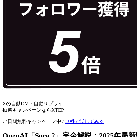
Xの自動DM・自動リプライ
抽選キャンペーンならXTEP
\ 7日間無料キャンペーン中 /
無料で試してみる
OpenAI「Sora 2」完全解説：202