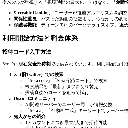
従来SNSが重視する「視聴時間の最大化」ではなく、
「創造
Steerable Ranking
：ユーザーが推薦アルゴリズムを調整
関係性重視
：バズった動画の拡散より、つながりのある
保護者機能
：ティーン向けのパーソナライズオフ、連続
利用開始方法と料金体系
招待コード入手方法
Sora 2は現在
完全招待制
で提供されています。利用開始には
X（旧Twitter）での検索
「Sora code」「Sora 招待コード」で検索
検索結果を「最新」タブに切り替え
投稿直後のコードを狙って試行
Discordコミュニティ
AI関連サーバーでユーザー同士が情報交換
「Sora 2」「AI動画生成」キーワードでサーバー
知人からの紹介
1アカウントにつき最大4人まで招待可能