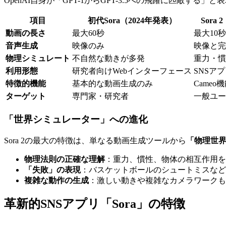
OpenAI自身が「GPT-1からGPT-3.5への飛躍に匹敵する
項目
初代Sora（2024年発表）
Sora
動画の長さ
最大60秒
最大10
音声生成
映像のみ
映像と完
物理シミュレート
不自然な動きが多発
重力・慣
利用形態
研究者向けWebインターフェース
SNSアプ
特徴的機能
基本的な動画生成のみ
Came
ターゲット
専門家・研究者
一般ユー
「世界シミュレーター」への進化
Sora 2の最大の特徴は、単なる動画生成ツールから
「物理世
物理法則の正確な理解
：重力、慣性、物体の相互作用を
「失敗」の表現
：バスケットボールのシュートミスなど
複雑な動作の生成
：激しい動きや複雑なカメラワークも
革新的SNSアプリ「Sora」の特徴