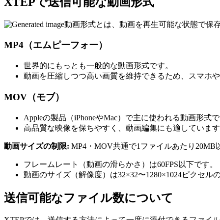
XTEPで送信可能な動画形式
動画形式とは、動画を再生可能な状態で保存
MP4（エムピーフォー）
世界的にもっとも一般的な動画形式です。
動画を圧縮しつつ高い画質を維持できるため、スマホや
MOV（モブ）
Appleの製品（iPhoneやMac）で主に使われる動画形式
高品質な映像を保ちやすく、動画編集にも適しています
動画サイズの制限:
MP4・MOV共通で1ファイルあたり20MB
フレームレート（動画の滑らかさ）は60FPS以下です。
動画のサイズ（解像度）は32×32〜1280×1024ピク
送信可能なファイル数について
XTEPでは、送信する方法によって一度に添付できるファイ