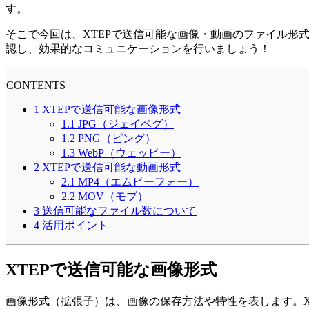
す。
そこで今回は、XTEPで送信可能な画像・動画のファイル
認し、効果的なコミュニケーションを行いましょう！
CONTENTS
1
XTEPで送信可能な画像形式
1.1
JPG（ジェイペグ）
1.2
PNG（ピング）
1.3
WebP（ウェッピー）
2
XTEPで送信可能な動画形式
2.1
MP4（エムピーフォー）
2.2
MOV（モブ）
3
送信可能なファイル数について
4
活用ポイント
XTEPで送信可能な画像形式
画像形式（拡張子）は、画像の保存方法や特性を表します。X