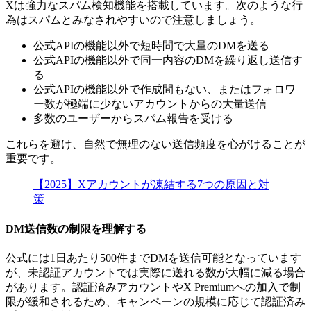
Xは強力なスパム検知機能を搭載しています。次のような行
為はスパムとみなされやすいので注意しましょう。
公式APIの機能以外で短時間で大量のDMを送る
公式APIの機能以外で同一内容のDMを繰り返し送信す
る
公式APIの機能以外で作成間もない、またはフォロワ
ー数が極端に少ないアカウントからの大量送信
多数のユーザーからスパム報告を受ける
これらを避け、自然で無理のない送信頻度を心がけることが
重要です。
【2025】Xアカウントが凍結する7つの原因と対
策
DM送信数の制限を理解する
公式には1日あたり500件までDMを送信可能となっています
が、未認証アカウントでは実際に送れる数が大幅に減る場合
があります。認証済みアカウントやX Premiumへの加入で制
限が緩和されるため、キャンペーンの規模に応じて認証済み