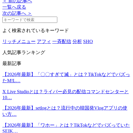
＜ 前の記事へ
一覧へ戻る
次の記事へ ＞
よく検索されているキーワード
リッチメニュー
アフィ
一斉配信
分析
SHO
人気記事ランキング
最新記事
【2026年最新】「〇〇すぎて滅」とは？TikTokなどでバズっ
たM!L…
X Live Studioとは？ライバー必見の配信コマンドセンターと
10…
【2026年最新】setlogとは？流行中の韓国発Vlogアプリの使
い方…
【2026年最新】「ワホー」とは？TikTokなどでバズっていた
SEIK…