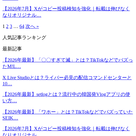
【2026年7月】Xがコピー投稿検知を強化｜転載は伸びなく
なりオリジナル…
1
2
3
…
64
次へ »
人気記事ランキング
最新記事
【2026年最新】「〇〇すぎて滅」とは？TikTokなどでバズっ
たM!L…
X Live Studioとは？ライバー必見の配信コマンドセンターと
10…
【2026年最新】setlogとは？流行中の韓国発Vlogアプリの使
い方…
【2026年最新】「ワホー」とは？TikTokなどでバズっていた
SEIK…
【2026年7月】Xがコピー投稿検知を強化｜転載は伸びなく
なりオリジナル…