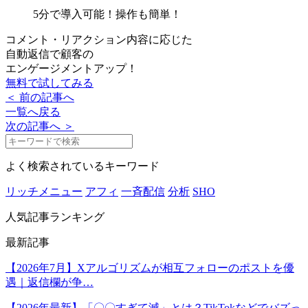
5分で導入可能！
操作も簡単！
コメント・リアクション内容に応じた
自動返信で顧客の
エンゲージメントアップ！
無料で試してみる
＜ 前の記事へ
一覧へ戻る
次の記事へ ＞
よく検索されているキーワード
リッチメニュー
アフィ
一斉配信
分析
SHO
人気記事ランキング
最新記事
【2026年7月】Xアルゴリズムが相互フォローのポストを優
遇｜返信欄が争…
【2026年最新】「〇〇すぎて滅」とは？TikTokなどでバズっ