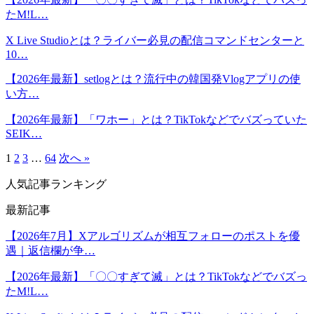
たM!L…
X Live Studioとは？ライバー必見の配信コマンドセンターと
10…
【2026年最新】setlogとは？流行中の韓国発Vlogアプリの使
い方…
【2026年最新】「ワホー」とは？TikTokなどでバズっていた
SEIK…
1
2
3
…
64
次へ »
人気記事ランキング
最新記事
【2026年7月】Xアルゴリズムが相互フォローのポストを優
遇｜返信欄が争…
【2026年最新】「〇〇すぎて滅」とは？TikTokなどでバズっ
たM!L…