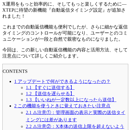
X運用をもっと効率的に、そしてもっと楽しくするために—
XTEPに待望の新機能『自動返信タイミング設定』が追加さ
れました！
これまでの自動返信機能も便利でしたが、さらに細かな返信
タイミングのコントロールが可能になり、ユーザーとのコミ
ュニケーションが一段と自然で親密なものになりました。
今回は、この新しい自動返信機能の内容と活用方法、そして
注意点について詳しくご紹介します。
CONTENTS
1
アップデートで何ができるようになったの？
1.1
【すぐに送信する】
1.2
【送信を遅らせる】
1.3
【いいねが一定数以上になったら送信】
2
この機能を使うときに覚えておきたい注意点
2.1
⚠️注意①：管理画面の表示と実際の送信タイ
ミングには差があります
2.2
⚠️注意②：X本体の送信上限を超えないよう