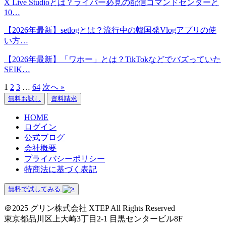
X Live Studioとは？ライバー必見の配信コマンドセンターと
10…
【2026年最新】setlogとは？流行中の韓国発Vlogアプリの使
い方…
【2026年最新】「ワホー」とは？TikTokなどでバズっていた
SEIK…
1
2
3
…
64
次へ »
無料お試し
資料請求
HOME
ログイン
公式ブログ
会社概要
プライバシーポリシー
特商法に基づく表記
無料で試してみる
＠2025 グリン株式会社 XTEP All Rights Reserved
東京都品川区上大崎3丁目2-1 目黒センタービル8F