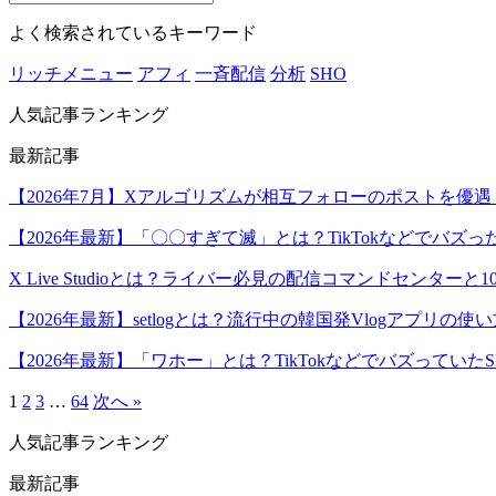
よく検索されているキーワード
リッチメニュー
アフィ
一斉配信
分析
SHO
人気記事ランキング
最新記事
【2026年7月】Xアルゴリズムが相互フォローのポストを優
【2026年最新】「〇〇すぎて滅」とは？TikTokなどでバズった
X Live Studioとは？ライバー必見の配信コマンドセンターと1
【2026年最新】setlogとは？流行中の韓国発Vlogアプリの使
【2026年最新】「ワホー」とは？TikTokなどでバズっていたS
1
2
3
…
64
次へ »
人気記事ランキング
最新記事