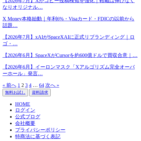
【2026年7月】Xがコピー投稿検知を強化｜転載は伸びなく
なりオリジナル…
X Money本格始動｜年利6%・Visaカード・FDICの以前から
話題…
【2026年7月】xAIがSpaceXAIに正式リブランディング｜ロ
ゴ・…
【2026年6月】SpaceXがCursorを約600億ドルで買収合意｜…
【2026年6月】イーロンマスク「Xアルゴリズム完全オーバ
ーホール」発言…
« 前へ
1
2
3
4
…
64
次へ »
無料お試し
資料請求
HOME
ログイン
公式ブログ
会社概要
プライバシーポリシー
特商法に基づく表記