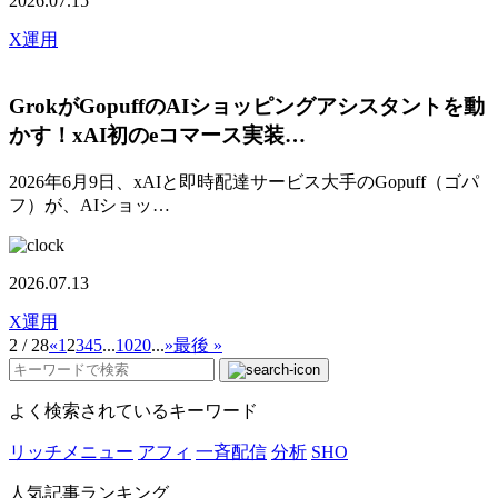
2026.07.15
X運用
GrokがGopuffのAIショッピングアシスタントを動
かす！xAI初のeコマース実装…
2026年6月9日、xAIと即時配達サービス大手のGopuff（ゴパ
フ）が、AIショッ…
2026.07.13
X運用
2 / 28
«
1
2
3
4
5
...
10
20
...
»
最後 »
よく検索されているキーワード
リッチメニュー
アフィ
一斉配信
分析
SHO
人気記事ランキング