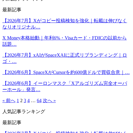
最新記事
【2026年7月】Xがコピー投稿検知を強化｜転載は伸びなく
なりオリジナル…
X Money本格始動｜年利6%・Visaカード・FDICの以前から
話題…
【2026年7月】xAIがSpaceXAIに正式リブランディング｜ロ
ゴ・…
【2026年6月】SpaceXがCursorを約600億ドルで買収合意｜…
【2026年6月】イーロンマスク「Xアルゴリズム完全オーバ
ーホール」発言…
« 前へ
1
2
3
4
…
64
次へ »
人気記事ランキング
最新記事