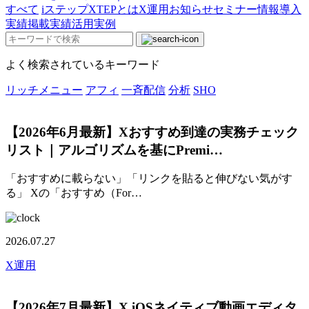
すべて
iステップ
XTEPとは
X運用
お知らせ
セミナー情報
導入
実績
掲載実績
活用実例
よく検索されているキーワード
リッチメニュー
アフィ
一斉配信
分析
SHO
【2026年6月最新】Xおすすめ到達の実務チェック
リスト｜アルゴリズムを基にPremi…
「おすすめに載らない」「リンクを貼ると伸びない気がす
る」 Xの「おすすめ（For…
2026.07.27
X運用
【2026年7月最新】X iOSネイティブ動画エディタ