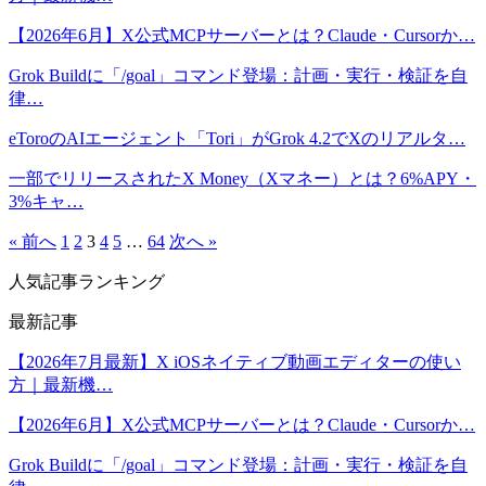
【2026年6月】X公式MCPサーバーとは？Claude・Cursorか…
Grok Buildに「/goal」コマンド登場：計画・実行・検証を自
律…
eToroのAIエージェント「Tori」がGrok 4.2でXのリアルタ…
一部でリリースされたX Money（Xマネー）とは？6%APY・
3%キャ…
« 前へ
1
2
3
4
5
…
64
次へ »
人気記事ランキング
最新記事
【2026年7月最新】X iOSネイティブ動画エディターの使い
方｜最新機…
【2026年6月】X公式MCPサーバーとは？Claude・Cursorか…
Grok Buildに「/goal」コマンド登場：計画・実行・検証を自