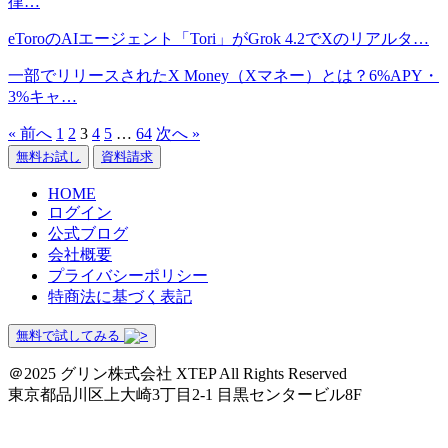
律…
eToroのAIエージェント「Tori」がGrok 4.2でXのリアルタ…
一部でリリースされたX Money（Xマネー）とは？6%APY・
3%キャ…
« 前へ
1
2
3
4
5
…
64
次へ »
無料お試し
資料請求
HOME
ログイン
公式ブログ
会社概要
プライバシーポリシー
特商法に基づく表記
無料で試してみる
＠2025 グリン株式会社 XTEP All Rights Reserved
東京都品川区上大崎3丁目2-1 目黒センタービル8F