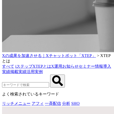
Xの成果を加速させる｜Xチャットボット「XTEP」
>
XTEP
とは
すべて
iステップ
XTEPとは
X運用
お知らせ
セミナー情報
導入
実績
掲載実績
活用実例
よく検索されているキーワード
リッチメニュー
アフィ
一斉配信
分析
SHO