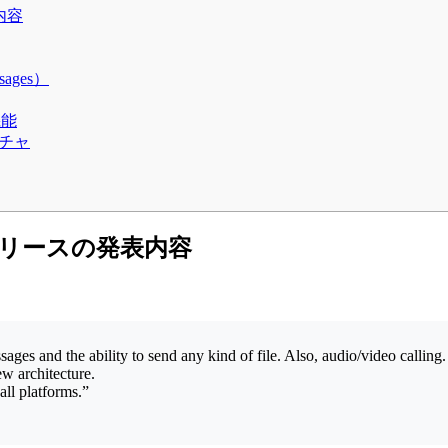
内容
ages）
機能
クチャ
リリースの発表内容
ges and the ability to send any kind of file. Also, audio/video calling.
ew architecture.
ll platforms.”