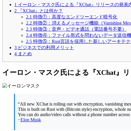
1
イーロン・マスク氏による『XChat』リリースの発表
2
『XChat』とは何か？
2.1
特徴①：高度なエンドツーエンド暗号化
2.2
特徴②：消えるメッセージ機能（Vanishing Mess
2.3
特徴③：音声・ビデオ通話（電話番号不要）
2.4
特徴④：ファイル形式を問わないデータ送信
2.5
特徴⑤：Rust言語を採用した新しいアーキテ
3
ビジネスでの利用メリット
4
まとめ
イーロン・マスク氏による『XChat』
“All new XChat is rolling out with encryption, vanishing messa
This is built on Rust with (Bitcoin style) encryption, whole n
You can do audio/video calls without a phone number across a
−
Elon Musk